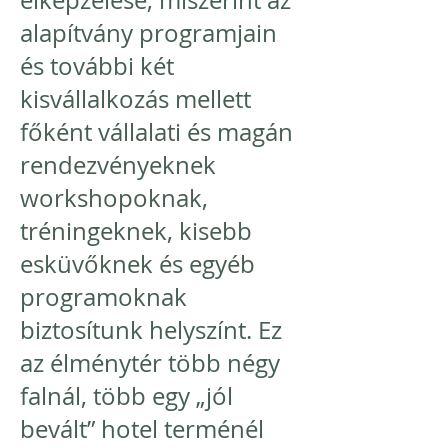
elképzelése, miszerint az
alapítvány programjain
és további két
kisvállalkozás mellett
főként vállalati és magán
rendezvényeknek
workshopoknak,
tréningeknek, kisebb
esküvőknek és egyéb
programoknak
biztosítunk helyszínt. Ez
az élménytér több négy
falnál, több egy „jól
bevált” hotel terménél