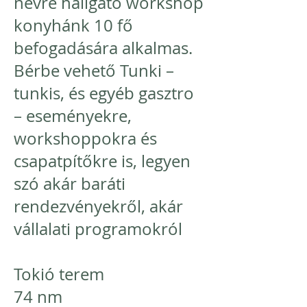
névre hallgató workshop
konyhánk 10 fő
befogadására alkalmas.
Bérbe vehető Tunki –
tunkis, és egyéb gasztro
– eseményekre,
workshoppokra és
csapatpítőkre is, legyen
szó akár baráti
rendezvényekről, akár
vállalati programokról
Tokió terem
74 nm