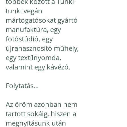
többek között a Tunki-
tunki vegán
mártogatósokat gyártó
manufaktúra, egy
fotóstúdió, egy
újrahasznosító műhely,
egy textílnyomda,
valamint egy kávézó.
Folytatás…
Az öröm azonban nem
tartott sokáig, hiszen a
megnyitásunk után